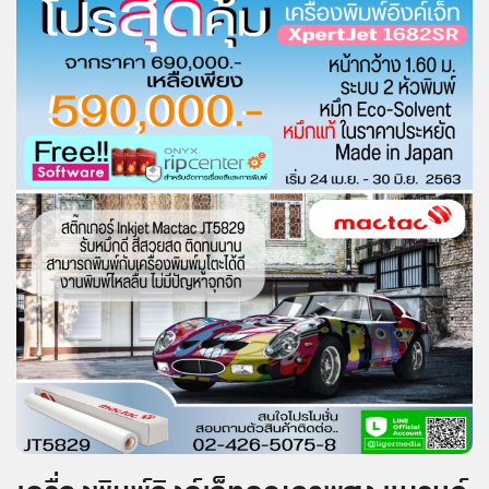
ข่าวสาร
กิจกรรม
ร่วม
งาน
กับ
เรา
ที่ตั้ง
บริษัท
ติดต่อ
เรา