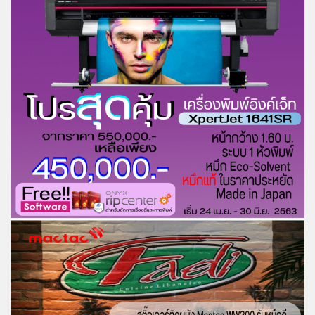
COMPOSITE
LIPONIX
LED
STICKER
VINYL
PVC
SHEET
INKJET
MEDIA
ACCESSORIES
ผลิตภัณฑ์
เด่น
บริการ
สนับสนุน
ผล
งาน