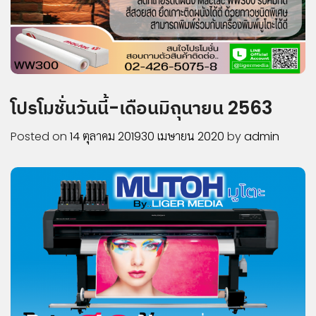
บริษัท
เกี่ยว
กับ
เรา
โปรโมชั่นวันนี้-เดือนมิถุนายน 2563
ประวัติ
ความ
Posted on
14 ตุลาคม 2019
30 เมษายน 2020
by
admin
เป็นมา
โปร
โมชั่น
สินค้า
การ
ชำระ
เงิน
คำถาม
ที่พบ
บ่อย