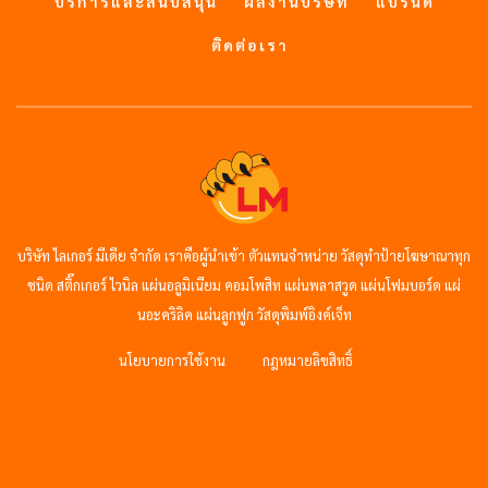
บริการและสนับสนุน
ผลงานบริษัท
แบรนด์
ติดต่อเรา
บริษัท ไลเกอร์ มีเดีย จำกัด เราคือผู้นำเข้า ตัวแทนจำหน่าย วัสดุทำป้ายโฆษาณาทุก
ชนิด สติ๊กเกอร์ ไวนิล แผ่นอลูมิเนียม คอมโพสิท แผ่นพลาสวูด แผ่นโฟมบอร์ด แผ่
นอะคริลิค แผ่นลูกฟูก วัสดุพิมพ์อิงค์เจ็ท
นโยบายการใช้งาน
กฎหมายลิขสิทธิ์