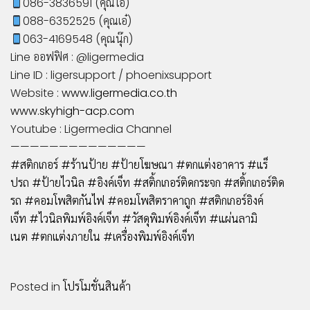
086-3836591 (คุณโอ๋)
088-6352525 (คุณเอ๋)
063-4169548 (คุณนุ๊ก)
Line ออฟฟิศ : @ligermedia
Line ID : ligersupport / phoenixsupport
Website :
www.ligermedia.co.th
www.skyhigh-acp.com
Youtube : Ligermedia Channel
——————————————
#สติกเกอร์
#ร้านป้าย
#ป้ายโฆษณา
#ตกแต่งอาคาร
#แร็
ปรถ
#ป้ายไวนิล
#อิงค์เจ็ท
#สติ้กเกอร์ติดกระจก
#สติ้กเกอร์ติด
รถ
#คอมโพสิตกันไฟ
#คอมโพสิตราคาถูก
#สติกเกอร์อิงค์
เจ็ท
#ไวนิลพิมพ์อิงค์เจ็ท
#วัสดุพิมพ์อิงค์เจ็ท
#แผ่นลามิ
เนต
#ตกแต่งภายใน
#เครื่องพิมพ์อิงค์เจ็ท
Posted in
โปรโมชั่นสินค้า