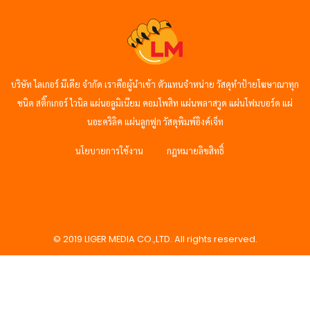
บริษัท ไลเกอร์ มีเดีย จำกัด เราคือผู้นำเข้า ตัวแทนจำหน่าย วัสดุทำป้ายโฆษาณาทุก
ชนิด สติ๊กเกอร์ ไวนิล แผ่นอลูมิเนียม คอมโพสิท แผ่นพลาสวูด แผ่นโฟมบอร์ด แผ่
นอะคริลิค แผ่นลูกฟูก วัสดุพิมพ์อิงค์เจ็ท
นโยบายการใช้งาน
กฎหมายลิขสิทธิ์
© 2019 LIGER MEDIA CO.,LTD. All rights reserved.