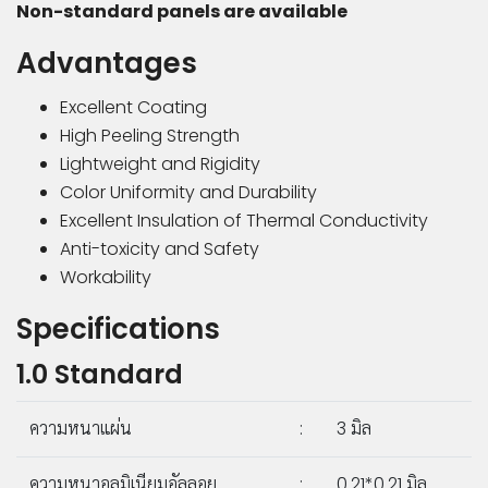
Non-standard panels are available
Advantages
©
2019
Excellent Coating
LIGER
High Peeling Strength
MEDIA
Lightweight and Rigidity
CO.,LTD.
Color Uniformity and Durability
All
Excellent Insulation of Thermal Conductivity
rights
Anti-toxicity and Safety
reserved.
Workability
Specifications
1.0 Standard
ความหนาแผ่น
:
3 มิล
ความหนาอลูมิเนียมอัลลอย
:
0.21*0.21 มิล