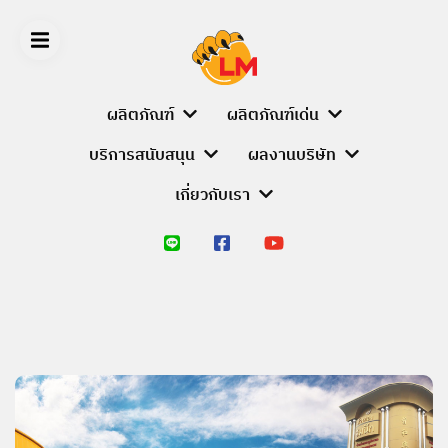
Skip
to
content
ผลิตภัณฑ์
ผลิตภัณฑ์เด่น
บริการสนับสนุน
ผลงานบริษัท
LIGER
เกี่ยวกับเรา
MEDIA
หน้า
หลัก
ผลิตภัณฑ์
PRODUCT
BRANDS
ALUMINIUM