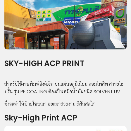
COMPOSITE
LIPONIX
LED
STICKER
VINYL
PVC
SHEET
INKJET
SKY-HIGH ACP PRINT
MEDIA
ACCESSORIES
ผลิตภัณฑ์
สำหรับใช้งานพิมพ์อิงค์เจ็ท บนแผ่นอลูมิเนียม คอมโพสิท สกายไฮ
เด่น
ปริ้น รุ่น PE COATING ต้องเป็นหมึกน้ำมันชนิด SOLVENT UV
บริการ
ซึ่งจะทำให้ป้ายโฆษณา ออกมาสวยงาม สีสันสดใส
สนับสนุน
Sky-High Print ACP
ผล
งาน