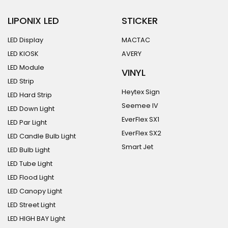
LIPONIX LED
STICKER
LED Display
MACTAC
LED KIOSK
AVERY
LED Module
VINYL
LED Strip
Heytex Sign
LED Hard Strip
Seemee IV
LED Down Light
EverFlex SX1
LED Par Light
EverFlex SX2
LED Candle Bulb Light
Smart Jet
LED Bulb Light
LED Tube Light
LED Flood Light
LED Canopy Light
LED Street Light
LED HIGH BAY Light