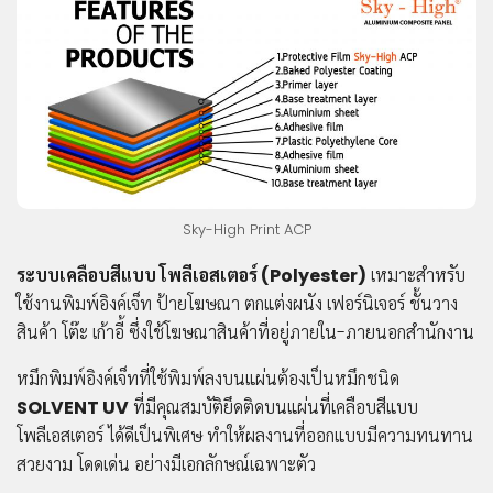
บริษัท
เกี่ยว
กับ
เรา
ประวัติ
ความ
เป็นมา
Sky-High Print ACP
โปร
ระบบเคลือบสีแบบ โพลีเอสเตอร์ (Polyester)
เหมาะสำหรับ
โมชั่น
ใช้งานพิมพ์อิงค์เจ็ท ป้ายโฆษณา ตกแต่งผนัง เฟอร์นิเจอร์ ชั้นวาง
สินค้า
สินค้า โต๊ะ เก้าอี้ ซึ่งใช้โฆษณาสินค้าที่อยู่ภายใน-ภายนอกสำนักงาน
การ
ชำระ
หมึกพิมพ์อิงค์เจ็ทที่ใช้พิมพ์ลงบนแผ่นต้องเป็นหมึกชนิด
เงิน
SOLVENT UV
ที่มีคุณสมบัติยึดติดบนแผ่นที่เคลือบสีแบบ
คำถาม
โพลีเอสเตอร์ ได้ดีเป็นพิเศษ ทำให้ผลงานที่ออกแบบมีความทนทาน
ที่พบ
สวยงาม โดดเด่น อย่างมีเอกลักษณ์เฉพาะตัว
บ่อย