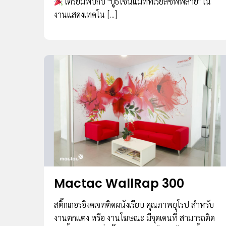
เตรียมพบกับ “บูธไซน์แมททีเรียลซัพพลาย” ใน
งานแสดงเทคโน […]
Mactac WallRap 300
สติ๊กเกอรอิงคเจทติดผนังเรียบ คุณภาพยุโรป สําหรับ
งานตกแตง หรือ งานโฆษณะ มีจุดเดนที่ สามารถติด