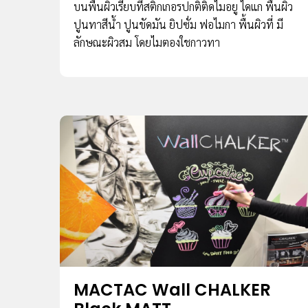
บนพื้นผิวเรียบที่สติ๊กเกอรปกติติดไมอยู ไดแก พื้นผิว
ปูนทาสีน้ํา ปูนขัดมัน ยิปซั่ม ฟอไมกา พื้นผิวที่ มี
ลักษณะผิวสม โดยไมตองใชกาวทา
MACTAC Wall CHALKER