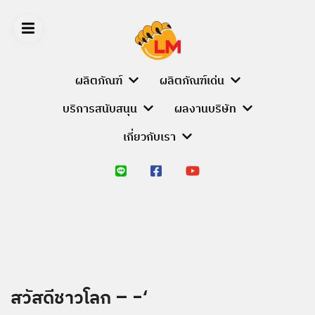
Skip
to
content
ผลิตภัณฑ์
ผลิตภัณฑ์เด่น
บริการสนับสนุน
ผลงานบริษัท
LIGER
เกี่ยวกับเรา
MEDIA
หน้า
หลัก
ผลิตภัณฑ์
PRODUCT
BRANDS
สวัสดีชาวโลก – -‘
ALUMINIUM