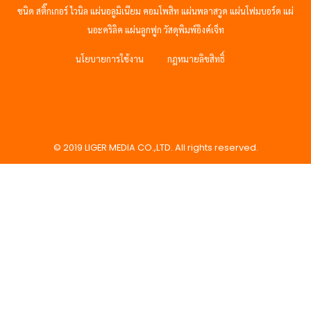
ชนิด สติ๊กเกอร์ ไวนิล แผ่นอลูมิเนียม คอมโพสิท แผ่นพลาสวูด แผ่นโฟมบอร์ด แผ่
นอะคริลิค แผ่นลูกฟูก วัสดุพิมพ์อิงค์เจ็ท
นโยบายการใช้งาน
กฎหมายลิขสิทธิ์
© 2019 LIGER MEDIA CO.,LTD. All rights reserved.