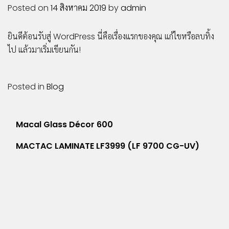
COMPOSITE
Posted on
14 สิงหาคม 2019
by
admin
LIPONIX
LED
ยินดีต้อนรับสู่ WordPress นี่คือเรื่องแรกของคุณ แก้ไขหรือลบทิ้ง
STICKER
ไป แล้วมาเริ่มเขียนกัน!
VINYL
PVC
SHEET
Posted in
Blog
INKJET
MEDIA
ACCESSORIES
แนะแนว
Macal Glass Décor 600
ผลิตภัณฑ์
เรื่อง
MACTAC LAMINATE LF3999 (LF 9700 CG-UV)
เด่น
บริการ
สนับสนุน
ผล
งาน