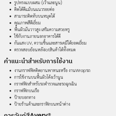
รูปทรงแบบผสม (เว้าและนูน)
ข่าวสาร
ติดได้ดีแม้บนแนวรอยต่อ
กิจกรรม
สามารถติดทับบนหมุดได้
ร่วม
คุณภาพสีดีเยี่ยม
งาน
พื้นผิวมันวาวสูง เสริมความสวยหรู
กับ
ใช้กับงานภายนอกอาคารได้ดี
เรา
กันแสง UV, ความชื้นและสารเคมีได้ยอดเยี่ยม
ที่ตั้ง
ตรวจสอบย้อนหลังlotสินค้าได้ทั้งหมด
บริษัท
ติดต่อ
คำแนะนำสำหรับการใช้งาน
เรา
งานกราฟฟิคติดยานพาหนะหรือ งานWrapรถ
การใช้งานบนพื้นผิวโค้งเว้านูน
กราฟฟิกสำหรับรถตำรวจและรถฉุกเฉิน
กราฟฟิกบนเรือ
ป้ายบอกทาง
ป้ายร้านค้าและกราฟิกบนหน้าต่าง
การจับคู่สีAvery®