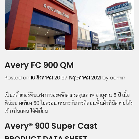
COMPOSITE
LIPONIX
LED
STICKER
VINYL
PVC
SHEET
INKJET
Avery FC 900 QM
MEDIA
ACCESSORIES
Posted on
16 สิงหาคม 2019
7 พฤษภาคม 2021
by
admin
ผลิตภัณฑ์
เด่น
เป็นสติ๊กเกอร์ทึบแสง กาวอะคริลิค เกรดคุณภาพ อายุงาน 5 ปี เนื้อ
ฟิล์มบางเพียง 50 ไมครอน เหมาะกับการติดบนพื้นผิวที่มีความโค้ง
บริการ
เว้า เป็นลอน ได้ดีเยี่ยม
สนับสนุน
Avery® 900 Super Cast
ผล
งาน
PRODUCT DATA SHEET