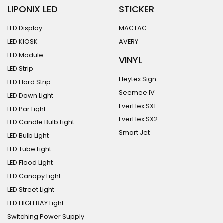
LIPONIX LED
STICKER
LED Display
MACTAC
LED KIOSK
AVERY
LED Module
VINYL
LED Strip
Heytex Sign
LED Hard Strip
Seemee IV
LED Down Light
EverFlex SX1
LED Par Light
EverFlex SX2
LED Candle Bulb Light
Smart Jet
LED Bulb Light
LED Tube Light
LED Flood Light
LED Canopy Light
LED Street Light
LED HIGH BAY Light
Switching Power Supply