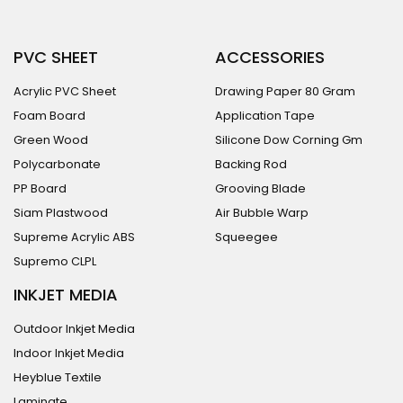
PVC SHEET
ACCESSORIES
Acrylic PVC Sheet
Drawing Paper 80 Gram
Foam Board
Application Tape
Green Wood
Silicone Dow Corning Gm
Polycarbonate
Backing Rod
PP Board
Grooving Blade
Siam Plastwood
Air Bubble Warp
Supreme Acrylic ABS
Squeegee
Supremo CLPL
INKJET MEDIA
Outdoor Inkjet Media
Indoor Inkjet Media
Heyblue Textile
Laminate