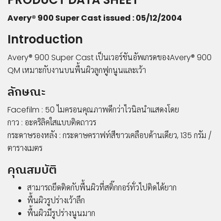
บริษัท
Avery® 900 Super Cast issued : 05/12/2004
เกี่ยว
Introduction
กับ
Avery® 900 Super Cast เป็นเวอร์ชันอัพเกรดของAvery® 900
เรา
QM เหมาะกับงานบนพื้นผิวลูกฟูกนูนและเว้า
ประวัติ
ลักษณะ
ความ
เป็นมา
Facefilm : 50 ไมครอนคุณภาพดีกว่าไวนิลนำแสดงโดย
โปร
กาว : อะคริลิคใสแบบติดถาวร
โมชั่น
กระดาษรองหลัง : กระดาษคราฟท์สีขาวเคลือบด้านเดียว, 135 กรัม /
สินค้า
ตารางเมตร
การ
คุณสมบัติ
ชำระ
เงิน
สามารถยึดติดกับพื้นผิวที่สติ๊กกอร์ทั่วไปติดได้ยาก
คำถาม
พื้นผิวรูปร่างเว้าลึก
ที่พบ
พื้นผิวมีรูปร่างนูนมาก
บ่อย