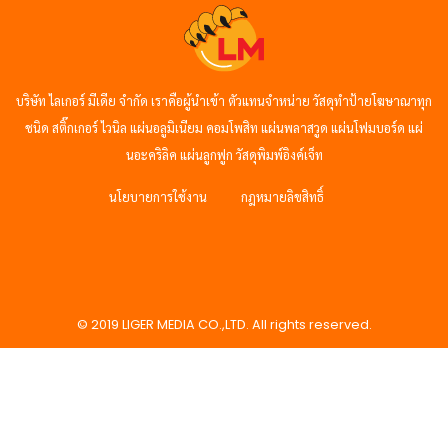
บริษัท ไลเกอร์ มีเดีย จำกัด เราคือผู้นำเข้า ตัวแทนจำหน่าย วัสดุทำป้ายโฆษาณาทุก
ชนิด สติ๊กเกอร์ ไวนิล แผ่นอลูมิเนียม คอมโพสิท แผ่นพลาสวูด แผ่นโฟมบอร์ด แผ่
นอะคริลิค แผ่นลูกฟูก วัสดุพิมพ์อิงค์เจ็ท
นโยบายการใช้งาน
กฎหมายลิขสิทธิ์
© 2019 LIGER MEDIA CO.,LTD. All rights reserved.