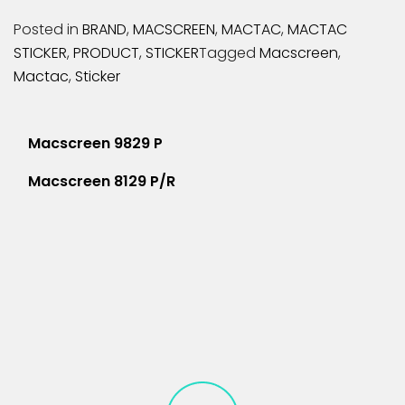
บริษัท
Posted in
BRAND
,
MACSCREEN
,
MACTAC
,
MACTAC
STICKER
,
PRODUCT
,
STICKER
Tagged
Macscreen
,
เกี่ยว
Mactac
,
Sticker
กับ
เรา
แนะแนว
ประวัติ
Macscreen 9829 P
ความ
เรื่อง
Macscreen 8129 P/R
เป็นมา
โปร
โมชั่น
สินค้า
การ
ชำระ
เงิน
คำถาม
ที่พบ
บ่อย