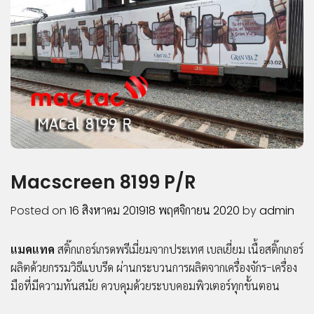
COMPOSITE
LIPONIX
LED
STICKER
VINYL
PVC
SHEET
INKJET
MEDIA
ACCESSORIES
Macscreen 8199 P/R
ผลิตภัณฑ์
Posted on
16 สิงหาคม 2019
18 พฤศจิกายน 2020
by
admin
เด่น
บริการ
แมคแทค
สติ๊กเกอร์เกรดพรีเมี่ยมจากประเทศ เบลเยี่ยม เนื้อสติ๊กเกอร์
สนับสนุน
ผลิตด้วยกรรมวิธีแบบรีด ผ่านกระบวนการผลิตจากเครื่องจักร-เครื่อง
ผล
มือที่มีความทันสมัย ควบคุมด้วยระบบคอมพิวเตอร์ทุกขั้นตอน
งาน