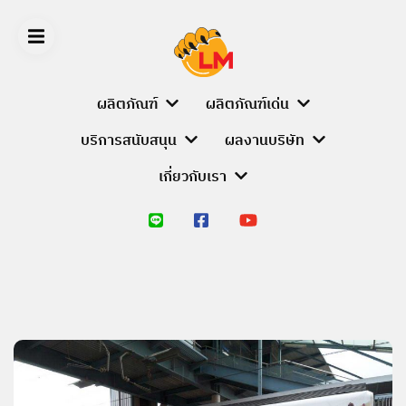
Skip
to
content
ผลิตภัณฑ์
ผลิตภัณฑ์เด่น
บริการสนับสนุน
ผลงานบริษัท
LIGER
เกี่ยวกับเรา
MEDIA
หน้า
หลัก
ผลิตภัณฑ์
PRODUCT
BRANDS
ALUMINIUM