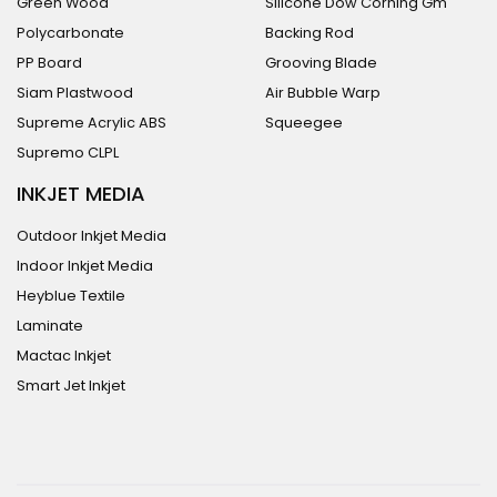
Green Wood
Silicone Dow Corning Gm
Polycarbonate
Backing Rod
PP Board
Grooving Blade
Siam Plastwood
Air Bubble Warp
Supreme Acrylic ABS
Squeegee
Supremo CLPL
INKJET MEDIA
Outdoor Inkjet Media
Indoor Inkjet Media
Heyblue Textile
Laminate
Mactac Inkjet
Smart Jet Inkjet