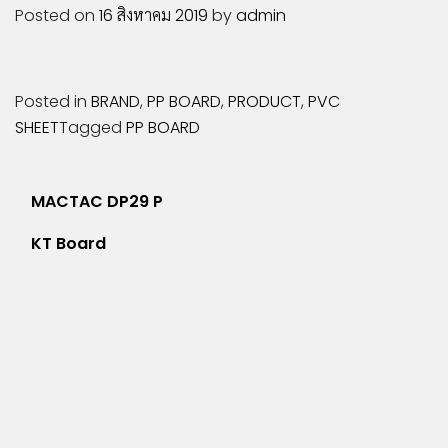
COMPOSITE
Posted on
16 สิงหาคม 2019
by
admin
LIPONIX
LED
STICKER
Posted in
BRAND
,
PP BOARD
,
PRODUCT
,
PVC
VINYL
SHEET
Tagged
PP BOARD
PVC
SHEET
INKJET
แนะแนว
MACTAC DP29 P
MEDIA
เรื่อง
ACCESSORIES
KT Board
ผลิตภัณฑ์
เด่น
บริการ
สนับสนุน
ผล
งาน