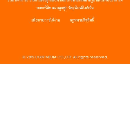
ชนิด สติ๊กเกอร์ ไวนิล แผ่นอลูมิเนียม คอมโพสิท แผ่นพลาสวูด แผ่นโฟมบอร์ด แผ่
นอะคริลิค แผ่นลูกฟูก วัสดุพิมพ์อิงค์เจ็ท
นโยบายการใช้งาน
กฎหมายลิขสิทธิ์
© 2019 LIGER MEDIA CO.,LTD. All rights reserved.