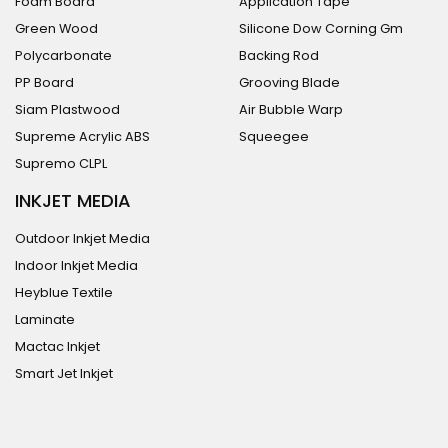
Foam Board
Application Tape
Green Wood
Silicone Dow Corning Gm
Polycarbonate
Backing Rod
PP Board
Grooving Blade
Siam Plastwood
Air Bubble Warp
Supreme Acrylic ABS
Squeegee
Supremo CLPL
INKJET MEDIA
Outdoor Inkjet Media
Indoor Inkjet Media
Heyblue Textile
Laminate
Mactac Inkjet
Smart Jet Inkjet