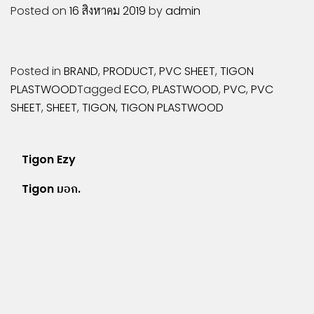
COMPOSITE
Posted on
16 สิงหาคม 2019
by
admin
LIPONIX
LED
STICKER
Posted in
BRAND
,
PRODUCT
,
PVC SHEET
,
TIGON
VINYL
PLASTWOOD
Tagged
ECO
,
PLASTWOOD
,
PVC
,
PVC
PVC
SHEET
,
SHEET
,
TIGON
,
TIGON PLASTWOOD
SHEET
INKJET
MEDIA
แนะแนว
Tigon Ezy
ACCESSORIES
เรื่อง
Tigon มอก.
ผลิตภัณฑ์
เด่น
บริการ
สนับสนุน
ผล
งาน