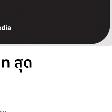
n สุด