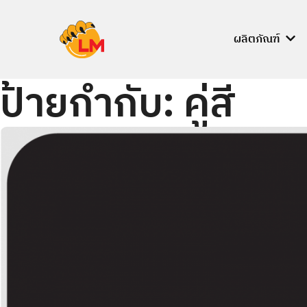
Skip
to
ผลิตภัณฑ์
content
ป้ายกำกับ:
คู่สี