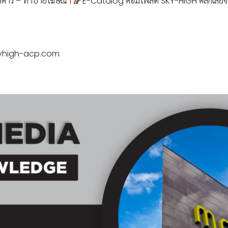
่งอาคาร – ทำป้ายโฆษณา
E-Catalog คอมโพสิต SKY-HIGH คลิกเลยจ้
skyhigh-acp.com