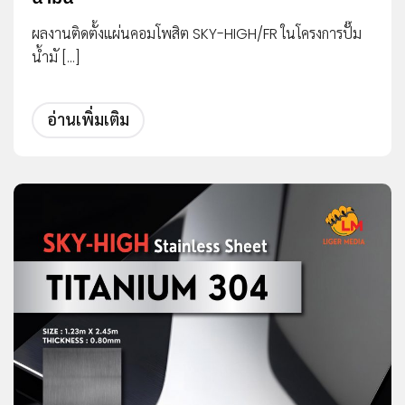
ผลงานติดตั้งแผ่นคอมโพสิต SKY-HIGH/FR ในโครงการปั๊ม
น้ำมั […]
อ่านเพิ่มเติม