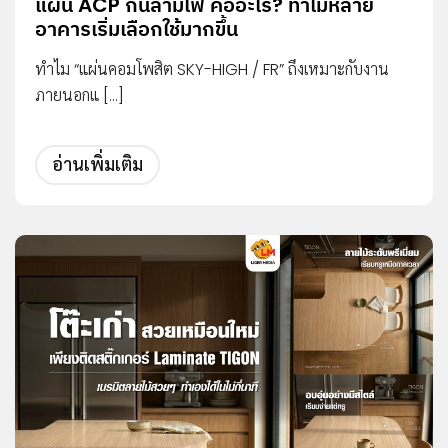
แผ่น ACP กันลามไฟ คืออะไร? ทำไมหลาย
บริษัท
อาคารเริ่มเลือกใช้มากขึ้น
เกี่ยว
ทำไม “แผ่นคอมโพสิต SKY-HIGH / FR” ถึงเหมาะกับงาน
กับ
ภายนอกแ […]
เรา
ประวัติ
อ่านเพิ่มเติม
ความ
เป็นมา
โปร
โมชั่น
สินค้า
การ
ชำระ
เงิน
คำถาม
ที่พบ
บ่อย