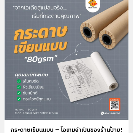
กระดาษเขียนแบบ – ไอเทมจำเป็นของร้านป้าย!