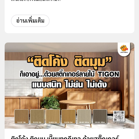
©
อ่านเพิ่มเติม
2019
LIGER
MEDIA
CO.,LTD.
All
rights
reserved.
ติดโค้ง ติดมุม เนี๊ยบทุกดีเทล ด้วยสติ๊กเกอร์