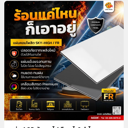
COMPOSITE
LIPONIX
LED
STICKER
VINYL
PVC
SHEET
INKJET
MEDIA
ACCESSORIES
ผลิตภัณฑ์
เด่น
บริการ
สนับสนุน
ผล
งาน