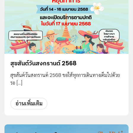
สุขสันต์วันสงกรานต์ 2568
สุขสันต์วันสงกรานต์ 2568 ขอให้ทุกการเดินทางเต็มไปด้วย
รอ […]
อ่านเพิ่มเติม