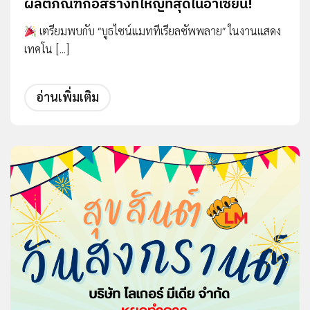
ผลิตภัณฑ์ก่อสร้างที่ใหญ่ที่สุดในอาเซียน!
เตรียมพบกับ “บูธไซน์แมททีเรียลซัพพลาย” ในงานแสดง
เทคโน […]
อ่านเพิ่มเติม