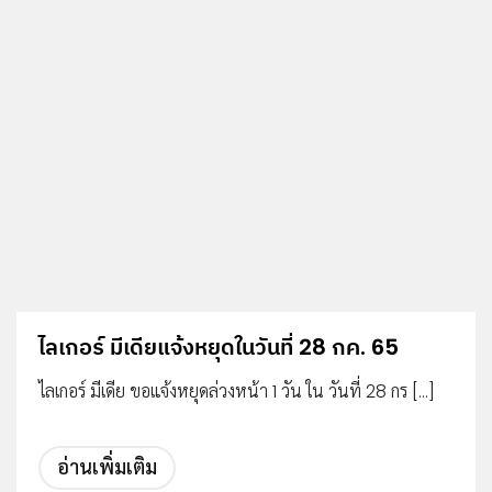
ไลเกอร์ มีเดียแจ้งหยุดในวันที่ 28 กค. 65
ไลเกอร์ มีเดีย ขอแจ้งหยุดล่วงหน้า 1 วัน ใน วันที่ 28 กร […]
อ่านเพิ่มเติม