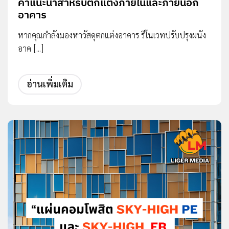
คำแนะนำสำหรับตกแต่งภายในและภายนอก
อาคาร
หากคุณกำลังมองหาวัสดุตกแต่งอาคาร รีโนเวทปรับปรุงผนัง
อาค […]
อ่านเพิ่มเติม