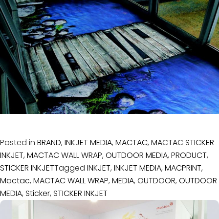
©
2019
LIGER
MEDIA
CO.,LTD.
All
rights
reserved.
Posted in
BRAND
,
INKJET MEDIA
,
MACTAC
,
MACTAC STICKER
INKJET
,
MACTAC WALL WRAP
,
OUTDOOR MEDIA
,
PRODUCT
,
STICKER INKJET
Tagged
INKJET
,
INKJET MEDIA
,
MACPRINT
,
Mactac
,
MACTAC WALL WRAP
,
MEDIA
,
OUTDOOR
,
OUTDOOR
MEDIA
,
Sticker
,
STICKER INKJET