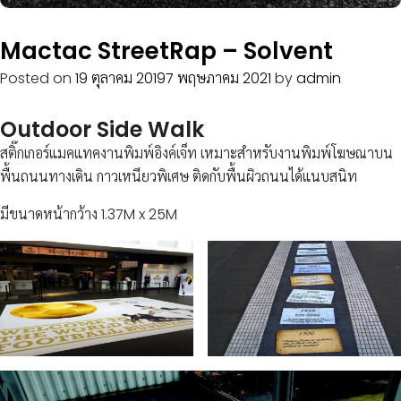
ข่าวสาร
กิจกรรม
Mactac StreetRap – Solvent
ร่วม
Posted on
19 ตุลาคม 2019
7 พฤษภาคม 2021
by
admin
งาน
กับ
Outdoor Side Walk
เรา
สติ๊กเกอร์แมคแทคงานพิมพ์อิงค์เจ็ท เหมาะสำหรับงานพิมพ์โฆษณาบน
ที่ตั้ง
พื้นถนนทางเดิน กาวเหนียวพิเศษ ติดกับพื้นผิวถนนได้แนบสนิท
บริษัท
ติดต่อ
มีขนาดหน้ากว้าง 1.37M x 25M
เรา