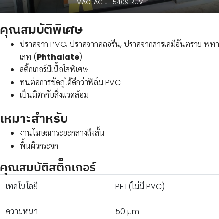
MACTAC JT 5409 RUV
คุณสมบัติพิเศษ
ปราศจาก PVC, ปราศจากคลอรีน, ปราศจากสารเคมีอันตราย พทา
เลท (
Phthalate
)
สติ๊กเกอร์มีเนื้อใสพิเศษ
ทนต่อการขัดถูได้ดีกว่าฟิล์ม PVC
เป็นมิตรกับสิ่งแวดล้อม
เหมาะสำหรับ
งานโฆษณาระยะกลางถึงสั้น
พื้นผิวกระจก
คุณสมบัติสติ็กเกอร์
เทคโนโลยี
PET(ไม่มี PVC)
ความหนา
50 µm