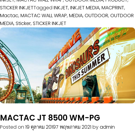
STICKER INKJET
Tagged
INKJET
,
INKJET MEDIA
,
MACPRINT
,
Mactac
,
MACTAC WALL WRAP
,
MEDIA
,
OUTDOOR
,
OUTDOOR
MEDIA
,
Sticker
,
STICKER INKJET
MACTAC JT 8500 WM-PG
Posted on
19 ตุลาคม 2019
7 พฤษภาคม 2021
by
admin