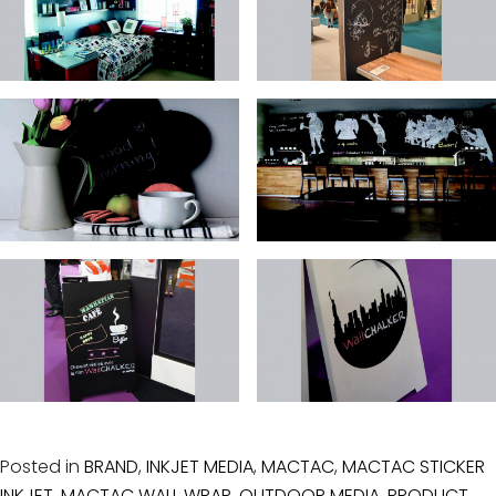
Posted in
BRAND
,
INKJET MEDIA
,
MACTAC
,
MACTAC STICKER
INKJET
,
MACTAC WALL WRAP
,
OUTDOOR MEDIA
,
PRODUCT
,