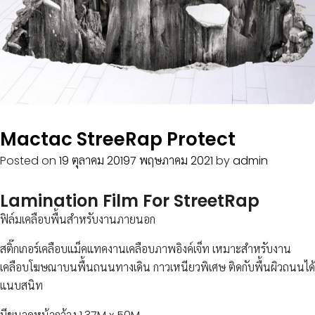
COMPOSITE
LIPONIX
LED
STICKER
VINYL
PVC
SHEET
INKJET
Mactac StreeRap Protect
MEDIA
Posted on
19 ตุลาคม 2019
7 พฤษภาคม 2021
by
admin
ACCESSORIES
ผลิตภัณฑ์
Lamination Film For StreetRap
เด่น
ฟิล์มเคลือบพื้นสำหรับงานภายนอก
บริการ
สติ๊กเกอร์เคลือบแม็คแทคงานเคลือบภาพอิงค์เจ็ท เหมาะสำหรับงาน
สนับสนุน
เคลือบโฆษณาบนพื้นถนนทางเดิน กาวเหนียวพิเศษ ติดกับพื้นผิวถนนได้
ผล
แนบสนิท
งาน