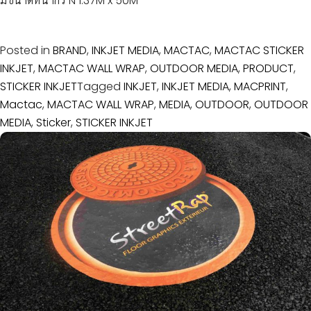
มีขนาดหน้ากว้าง 1.37M x 50M
บริษัท
เกี่ยว
Posted in
BRAND
,
INKJET MEDIA
,
MACTAC
,
MACTAC STICKER
กับ
INKJET
,
MACTAC WALL WRAP
,
OUTDOOR MEDIA
,
PRODUCT
,
เรา
STICKER INKJET
Tagged
INKJET
,
INKJET MEDIA
,
MACPRINT
,
Mactac
,
MACTAC WALL WRAP
,
MEDIA
,
OUTDOOR
,
OUTDOOR
ประวัติ
MEDIA
,
Sticker
,
STICKER INKJET
ความ
เป็นมา
โปร
โมชั่น
สินค้า
การ
ชำระ
เงิน
คำถาม
ที่พบ
บ่อย