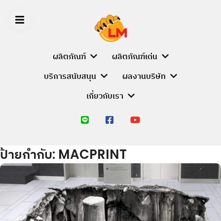
Skip
to
content
ผลิตภัณฑ์
ผลิตภัณฑ์เด่น
บริการสนับสนุน
ผลงานบริษัท
LIGER
เกี่ยวกับเรา
MEDIA
หน้า
หลัก
ป้ายกำกับ:
MACPRINT
ผลิตภัณฑ์
PRODUCT
BRANDS
ALUMINIUM