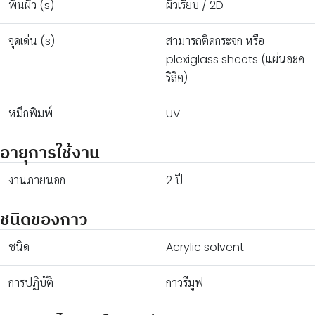
พื้นผิว (s)
ผิวเรียบ / 2D
จุดเด่น (s)
สามารถติดกระจก หรือ
plexiglass sheets (แผ่นอะค
ริลิค)
หมึกพิมพ์
UV
อายุการใช้งาน
งานภายนอก
2 ปี
ชนิดของกาว
ชนิด
Acrylic solvent
การปฏิบัติ
กาวรีมูฟ