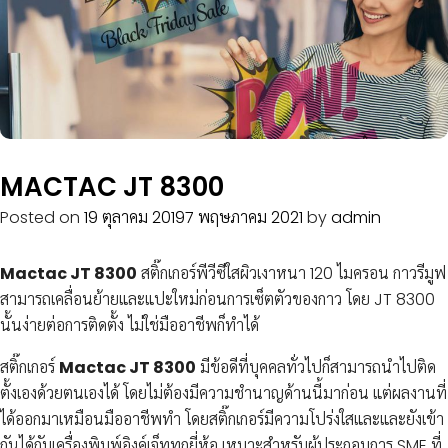
MACTAC JT 8300
Posted on
19 ตุลาคม 2019
7 พฤษภาคม 2021
by
admin
Mactac JT 8300
สติ๊กเกอร์พีวีซีใสผิวเงาหนา 120 ไมครอน กาวรีมูฟ
สามารถเคลื่อนย้ายและแปะใหม่ก่อนการเซ็ตตัวของกาว โดย JT 8300
นั้นง่ายต่อการติดตั้ง ไม่ใช่มืออาชีพก็ทำได้
สติ๊กเกอร์
Mactac JT 8300
มีข้อดีที่บุคคลทั่วไปก็สามารถนำไปติด
ตั้งเองด้วยตนเองได้ โดยไม่ต้องมีความชำนาญด้านนี้มาก่อน แต่ผลงานที่
ได้ออกมาเหมือนมืออาชีพทำ โดยสติ๊กเกอร์มีความโปร่งใสและและยังเข้า
กันได้กับเครื่องพิมพ์อิงค์เจ็ททุกยี่ห้อ เหมาะสำหรับผู้ประกอบการ SME ที่