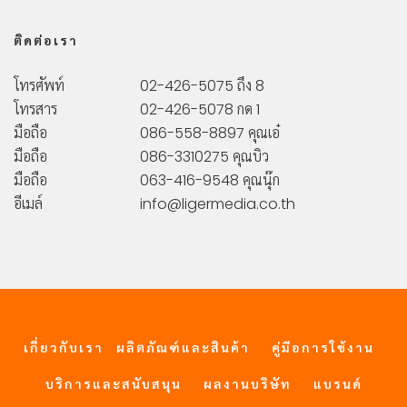
ติดต่อเรา
โทรศัพท์
02-426-5075 ถึง 8
โทรสาร
02-426-5078 กด 1
มือถือ
086-558-8897 คุณเอ๋
มือถือ
086-3310275 คุณบิว
มือถือ
063-416-9548 คุณนุ๊ก
อีเมล์
info@ligermedia.co.th
เกี่ยวกับเรา
ผลิตภัณฑ์และสินค้า
คู่มือการใช้งาน
บริการและสนับสนุน
ผลงานบริษัท
แบรนด์