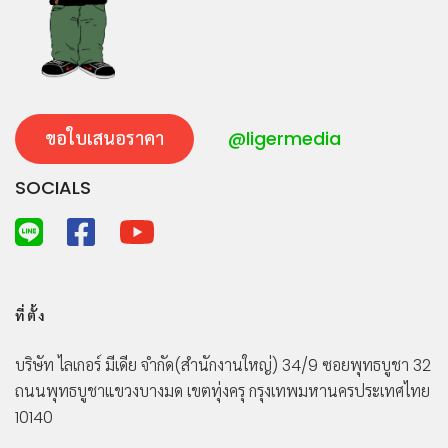
ขอใบเสนอราคา
@ligermedia
SOCIALS
ที่ตั้ง
บริษัท ไลเกอร์ มีเดีย จำกัด
(สำนักงานใหญ่)
34/9 ซอยพุทธบูชา 32
ถนนพุทธบูชา
แขวงบางมด เขตทุ่งครุ กรุงเทพมหานคร
ประเทศไทย
10140