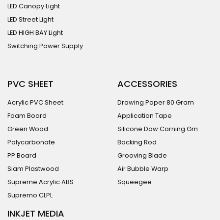
LED Canopy Light
LED Street Light
LED HIGH BAY Light
Switching Power Supply
PVC SHEET
ACCESSORIES
Acrylic PVC Sheet
Drawing Paper 80 Gram
Foam Board
Application Tape
Green Wood
Silicone Dow Corning Gm
Polycarbonate
Backing Rod
PP Board
Grooving Blade
Siam Plastwood
Air Bubble Warp
Supreme Acrylic ABS
Squeegee
Supremo CLPL
INKJET MEDIA