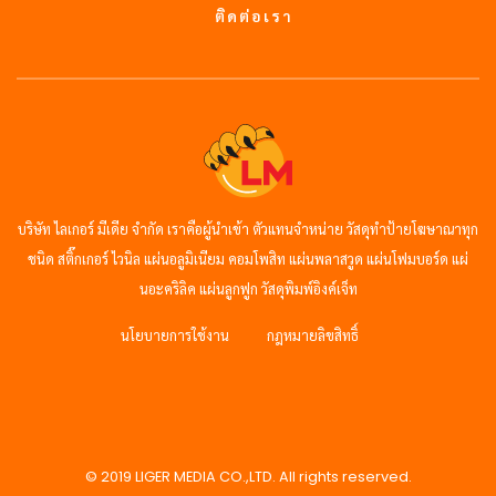
ติดต่อเรา
บริษัท ไลเกอร์ มีเดีย จำกัด เราคือผู้นำเข้า ตัวแทนจำหน่าย วัสดุทำป้ายโฆษาณาทุก
ชนิด สติ๊กเกอร์ ไวนิล แผ่นอลูมิเนียม คอมโพสิท แผ่นพลาสวูด แผ่นโฟมบอร์ด แผ่
นอะคริลิค แผ่นลูกฟูก วัสดุพิมพ์อิงค์เจ็ท
นโยบายการใช้งาน
กฎหมายลิขสิทธิ์
© 2019 LIGER MEDIA CO.,LTD. All rights reserved.