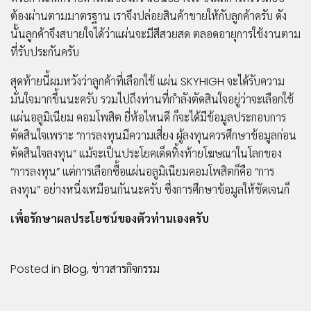
ต้องผ่านตามมาตรฐาน เราจึงปล่อยสินค้าขายให้กับลูกค้าครับ ดัง
นั้นลูกค้าจึงสบายใจได้ว่าแผ่นจะมีสีสวยสด ตลอดอายุการใช้งานตาม
ที่รับประกันครับ
สุดท้ายนี้ผมหวังว่าลูกค้าที่เลือกใช้ แผ่น SKYHIGH จะได้รับความ
มั่นใจมากขึ้นนะครับ รวมไปถึงท่านที่กำลังตัดสินใจอยู่ว่าจะเลือกใช้
แผ่นอลูมิเนียม คอมโพสิต ยี่ห้อไหนดี ก็จะได้มีข้อมูลประกอบการ
ตัดสินใจเพราะ “การลงทุนมีความเสี่ยง ผู้ลงทุนควรศึกษาข้อมูลก่อน
ตัดสินใจลงทุน” แม้จะเป็นประโยคเด็ดทิ้งท้ายโฆษณาในโลกของ
“การลงทุน” แต่การเลือกซื้อแผ่นอลูมิเนียมคอมโพสิตก็คือ “การ
ลงทุน” อย่างหนึ่งเหมือนกันนะครับ ซึ่งการศึกษาข้อมูลให้ชัดเจนก็
เพื่อรักษาผลประโยชน์ของตัวท่านเองครับ
Posted in
Blog
,
ข่าวสารกิจกรรม