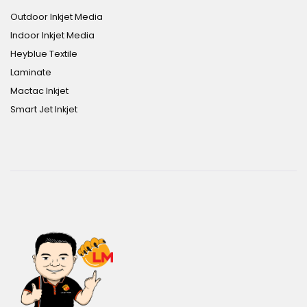
Outdoor Inkjet Media
Indoor Inkjet Media
Heyblue Textile
Laminate
Mactac Inkjet
Smart Jet Inkjet