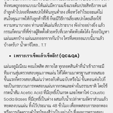
ทั้งหมดถูกออกแบบมาให้แผ่นมีความแข็งแรงเต็มประสิทธิภาพ แต่
ถ้าลูกค้าไปเจอที่ลดสเปกให้ต้นทุนต่ำลง เพื่อหวังกำไรเยอะแต่ไม่
สนใจคุณภาพให้กับลูกค้าที่ใช้ ก็จะมีวิธีการเลี่ยงสเปกโดยเลือกใช้
ความหนาบางลง ท่านจะได้แผ่นที่เปราะบาง พังง่ายอย่างยิ่ง แล้ว
กรรมก็ตกมาที่พี่ช่างผู้ติดตั้งด้วยครับที่เวลาตัดพับดัดโค้ง ก็เจอปัญหา
แผ่นแตกบ้าง แผ่นแยกออกจากกันบ้าง ใครที่เคยเจอแบบนี้มาแล้ว
บ้างครับ? น้ำตาจิไหล… T.T
เ
พราะเราเช็คแล้วเช็คอีก
! (QC&QA)
แผ่นอลูมิเนียม คอมโพสิต สกายไฮ ทุกลอตสินค้าที่นำเข้าเราจะมี
ทีมงานสุ่มตรวจสอบคุณภาพแผ่น ให้ได้ตามมาตรฐานสากลเสมอ
ขั้นแรกก็ตรวจสอบสีแผ่นว่าตรงกับต้นฉบับหรือไม่ ขั้นตอนต่อไปก็
จะเป็นกระบวนการทดสอบแผ่นจากกรดและด่างในธรรมชาติ โดยใช้
กรดน้ำส้ม Acetic Acid ที่มีฤทธิ์เป็นกรด และโซดาไฟ Caustic
Soda Bases ที่มีฤทธิ์เป็นด่าง ผสมกับน้ำเปล่าตามอัตราส่วนแล้ว
หยดลงบนแผ่น ทิ้งไว้ประมาณ 48 ชั่วโมง เพื่อทดสอบการลอกพอง
หรือการเกิดคราบดำไหม้ของสีว่าเป็นอย่างไร ซึ่งผลการตรวจสอบ