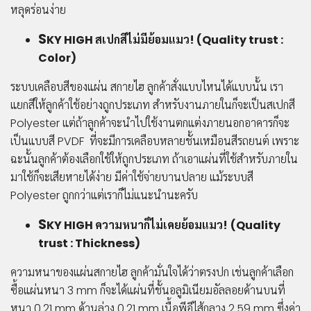
หลุดร่อนง่าย
S
KY HIGH สเปกสีไม่มีย้อมแมว! (Quality trust :
©
Color)
2019
LIGER
ระบบเคลือบสีของแผ่น สกายไฮ ลูกค้าสั่งแบบไหนได้แบบนั้น เรา
MEDIA
แยกสีให้ลูกค้าใช้อย่างถูกประเภท สำหรับงานภายในก็จะเป็นสเปกสี
CO.,LTD.
Polyester แต่ถ้าลูกค้าจะนำไปใช้งานตกแต่งภายนอกอาคารก็จะ
All
เป็นแบบสี PVDF ที่จะมีการเคลือบหลายชั้นเหมือนสีรถยนต์ เพราะ
rights
ฉะนั้นลูกค้าต้องเลือกใช้ให้ถูกประเภท ถ้าเอาแผ่นที่ใช้สำหรับภายใน
reserved.
มาใช้ก็จะเสียหายได้ง่าย มีค่าใช้จ่ายบานปลาย แม้ระบบสี
Polyester ถูกกว่าแต่เราก็ไม่แนะนำนะครับ
S
KY HIGH ความหนาก็ไม่เคยย้อมแมว!
(
Quality
trust : Thickness)
ความหนาของแผ่นสกายไฮ ลูกค้ามั่นใจได้ว่าตรงปก เช่นลูกค้าเลือก
ซื้อแผ่นหนา 3 mm ก็จะได้แผ่นที่ชั้นอลูมิเนียมอัลลอยด้านบนที่
หนา 0.21 mm ด้านล่าง 0.21 mm เนื้อพีอีไส้กลาง 2.59 mm ซึ่งค่า