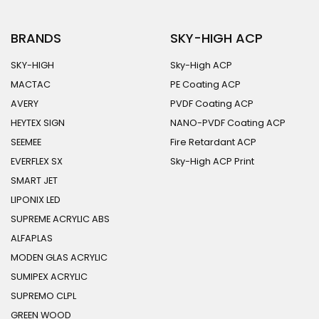
BRANDS
SKY-HIGH ACP
SKY-HIGH
Sky-High ACP
MACTAC
PE Coating ACP
AVERY
PVDF Coating ACP
HEYTEX SIGN
NANO-PVDF Coating ACP
SEEMEE
Fire Retardant ACP
EVERFLEX SX
Sky-High ACP Print
SMART JET
LIPONIX LED
SUPREME ACRYLIC ABS
ALFAPLAS
MODEN GLAS ACRYLIC
SUMIPEX ACRYLIC
SUPREMO CLPL
GREEN WOOD