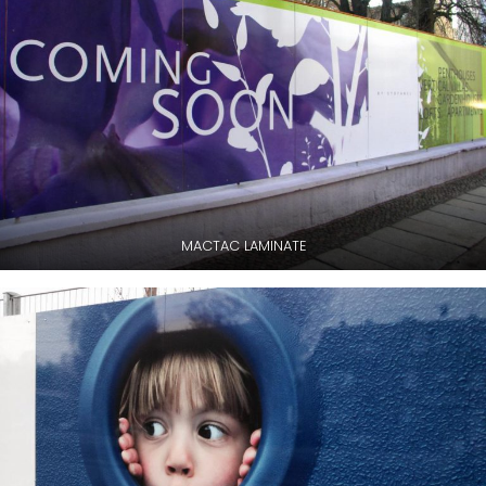
บริษัท
เกี่ยว
กับ
เรา
ประวัติ
ความ
เป็นมา
MACTAC LAMINATE
โปร
โมชั่น
สินค้า
การ
ชำระ
เงิน
คำถาม
ที่พบ
บ่อย