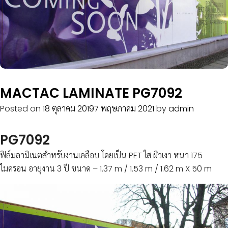
COMPOSITE
LIPONIX
LED
STICKER
VINYL
PVC
SHEET
MACTAC LAMINATE PG7092
INKJET
MEDIA
Posted on
18 ตุลาคม 2019
7 พฤษภาคม 2021
by
admin
ACCESSORIES
PG7092
ผลิตภัณฑ์
ฟิล์มลามิเนตสำหรับงานเคลือบ โดยเป็น PET ใส ผิวเงา หนา 175
เด่น
ไมครอน อายุงาน 3 ปี ขนาด – 1.37 m / 1.53 m / 1.62 m X 50 m
บริการ
สนับสนุน
ผล
งาน