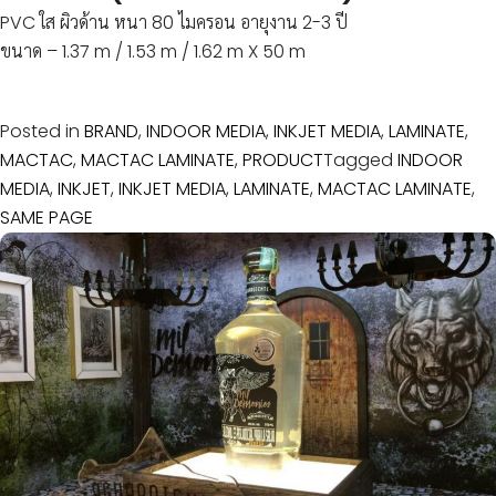
PVC ใส ผิวด้าน หนา 80 ไมครอน อายุงาน 2-3 ปี
ขนาด – 1.37 m / 1.53 m / 1.62 m X 50 m
Posted in
BRAND
,
INDOOR MEDIA
,
INKJET MEDIA
,
LAMINATE
,
MACTAC
,
MACTAC LAMINATE
,
PRODUCT
Tagged
INDOOR
MEDIA
,
INKJET
,
INKJET MEDIA
,
LAMINATE
,
MACTAC LAMINATE
,
SAME PAGE