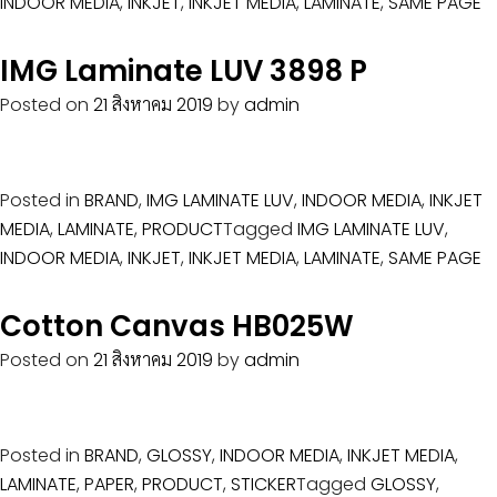
INDOOR MEDIA
,
INKJET
,
INKJET MEDIA
,
LAMINATE
,
SAME PAGE
IMG Laminate LUV 3898 P
Posted on
21 สิงหาคม 2019
by
admin
Posted in
BRAND
,
IMG LAMINATE LUV
,
INDOOR MEDIA
,
INKJET
MEDIA
,
LAMINATE
,
PRODUCT
Tagged
IMG LAMINATE LUV
,
INDOOR MEDIA
,
INKJET
,
INKJET MEDIA
,
LAMINATE
,
SAME PAGE
Cotton Canvas HB025W
Posted on
21 สิงหาคม 2019
by
admin
Posted in
BRAND
,
GLOSSY
,
INDOOR MEDIA
,
INKJET MEDIA
,
LAMINATE
,
PAPER
,
PRODUCT
,
STICKER
Tagged
GLOSSY
,