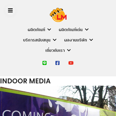
Skip
to
content
ผลิตภัณฑ์
ผลิตภัณฑ์เด่น
บริการสนับสนุน
ผลงานบริษัท
LIGER
เกี่ยวกับเรา
MEDIA
หน้า
หลัก
INDOOR MEDIA
ผลิตภัณฑ์
PRODUCT
BRANDS
ALUMINIUM