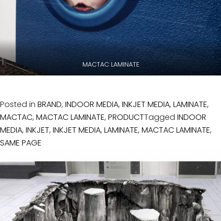
ข่าวสาร
กิจกรรม
ร่วม
งาน
กับ
MACTAC LAMINATE
เรา
ที่ตั้ง
บริษัท
Posted in
BRAND
,
INDOOR MEDIA
,
INKJET MEDIA
,
LAMINATE
,
ติดต่อ
MACTAC
,
MACTAC LAMINATE
,
PRODUCT
Tagged
INDOOR
เรา
MEDIA
,
INKJET
,
INKJET MEDIA
,
LAMINATE
,
MACTAC LAMINATE
,
SAME PAGE